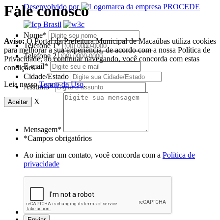
Fale conosco
Desenvolvido por
Nome*
Aviso:
O Portal da Prefeitura Municipal de Macaúbas utiliza cookies
Telefone 1*
para melhorar a sua experiência, de acordo com a nossa Política de
Telefone 2
Privacidade, ao continuar navegando, você concorda com estas
E-mail*
condições
Cidade/Estado
Leia nosso
Termo de Uso
.
Assunto*
X
Aceitar
Mensagem*
*Campos obrigatórios
Ao iniciar um contato, você concorda com a
Política de
privacidade