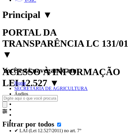
e-SIC
Principal
▼
PORTAL DA
TRANSPARÊNCIA LC 131/01
▼
Você está navegando em:
ACESSO À INFORMAÇÃO
LEI 12.527
▼
Home
SECRETARIA DE AGRICULTURA
Áudios
Filtrar por todos
✔ LAI (Lei 12.527/2011) no art. 7°