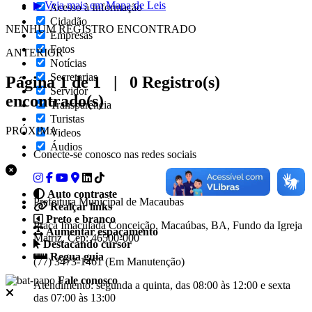
▶ Veja mais em Mapa de Leis
Acesso à Informação
Cidadão
NENHUM REGISTRO ENCONTRADO
Empresas
Fotos
ANTERIOR
Notícias
Secretarias
Página 1 de 1 | 0 Registro(s)
Servidor
encontrado(s)
Transparência
Turistas
PRÓXIMA
Videos
Áudios
Conecte-se conosco nas redes sociais
Auto contraste
Prefeitura Municipal de Macaubas
Realçar links
Preto e branco
Praça Imaculada Conceição, Macaúbas, BA, Fundo da Igreja
Aumentar espaçamento
Matriz. Cep: 46500-000
Destacando cursor
Regua guia
(77) 3473-1461 (Em Manutenção)
Fale conosco
Atendimento: segunda a quinta, das 08:00 às 12:00 e sexta
das 07:00 às 13:00