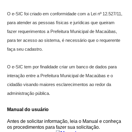
O e-SIC foi criado em conformidade com a Lei nº 12.527/11,
...Ou se preferir
para atender as pessoas físicas e jurídicas que queiram
fazer requerimentos a Prefeitura Municipal de Macaúbas,
Ligue para nós
para ter acesso ao sistema, é necessário que o requerente
(77) 3473-1461 (Em Manutenção)
faça seu cadastro.
E-mail
O e-SIC tem por finalidade criar um banco de dados para
ascom@macaubas.ba.gov.br
interação entre a Prefeitura Municipal de Macaúbas e o
cidadão visando maiores esclarecimentos ao redor da
Ou seja atendido presencialmente
administração pública.
Segunda a Quinta, das 08:00 às 12:00 e
Sexta das 07:00 às 13:00
Manual do usuário
Rua Dr. Vital Soares, 268, 1º Andar, Centro
Antes de solicitar informação, leia o Manual e conheça
Macaúbas/BA
os procedimentos para fazer sua solicitação.