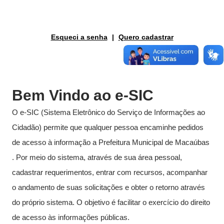
Fale conosco
Esqueci a senha
|
Quero cadastrar
Nome*
Telefone 1*
Telefone 2
E-mail*
Bem Vindo ao e-SIC
Cidade/Estado
Assunto*
O e-SIC (Sistema Eletrônico do Serviço de Informações ao
Cidadão) permite que qualquer pessoa encaminhe pedidos
de acesso à informação a Prefeitura Municipal de Macaúbas
Mensagem*
. Por meio do sistema, através de sua área pessoal,
*Campos obrigatórios
cadastrar requerimentos, entrar com recursos, acompanhar
Ao iniciar um contato, você concorda com a
Política de
privacidade
o andamento de suas solicitações e obter o retorno através
do próprio sistema. O objetivo é facilitar o exercício do direito
de acesso às informações públicas.