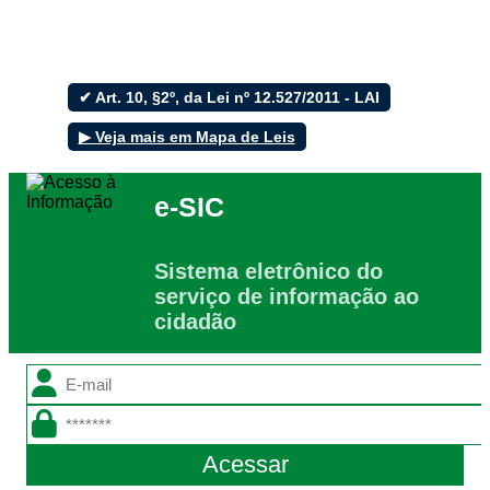
Ouvidoria
e-SIC
✔ Art. 10, §2º, da Lei nº 12.527/2011 - LAI
▶ Veja mais em Mapa de Leis
Filtrar por todos
e-SIC
Acesso à Informação
Cidadão
Empresas
Sistema eletrônico do
Fotos
serviço de informação ao
Notícias
cidadão
Secretarias
Servidor
Transparência
Turistas
Videos
Áudios
Fale conosco