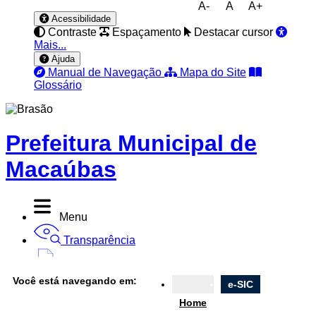
A-
A
A+
Acessibilidade
Contraste
Espaçamento
Destacar cursor
Mais...
Ajuda
Manual de Navegação
Mapa do Site
Glossário
Prefeitura Municipal de
Macaúbas
Menu
Transparência
Diário Oficial
Você está navegando em:
e-SIC
Nota Fiscal
Home