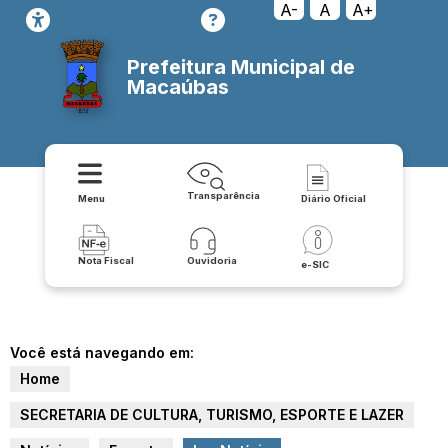
A-
A
A+
Prefeitura Municipal de
Macaúbas
Transparência
Menu
Diário Oficial
Nota Fiscal
Ouvidoria
e-SIC
Você está navegando em:
Home
SECRETARIA DE CULTURA, TURISMO, ESPORTE E LAZER