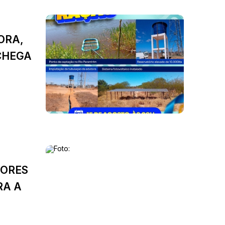
ORA,
CHEGA
TORES
RA A