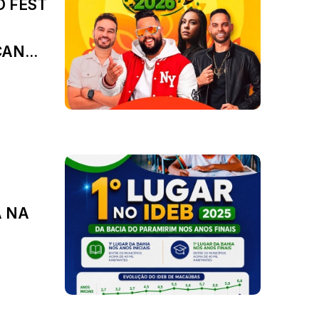
O FEST
AN...
A NA