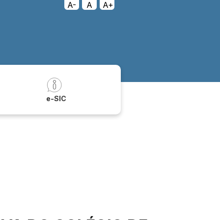
A-
A
A+
a
e-SIC