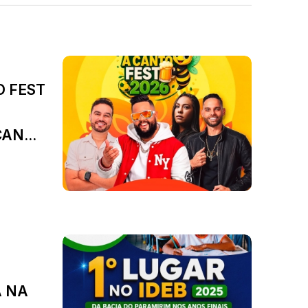
O FEST
AN...
A NA