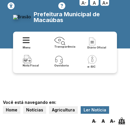
A-
A
A+
Prefeitura Municipal de
Macaúbas
Transparência
Menu
Diário Oficial
Nota Fiscal
Ouvidoria
e-SIC
Você está navegando em:
Home
Notícias
Agricultura
Ler Notícia