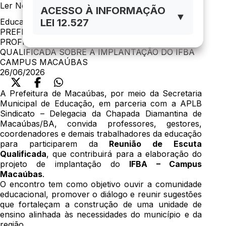
Ler Notícia
ACESSO À INFORMAÇÃO
▼
LEI 12.527
Educação
PREFEITURA DE MACAÚBAS CONVIDA
PROFISSIONAIS DA EDUCAÇÃO PARA ESCUTA
QUALIFICADA SOBRE A IMPLANTAÇÃO DO IFBA
CAMPUS MACAÚBAS
26/06/2026
A Prefeitura de Macaúbas, por meio da Secretaria
Municipal de Educação, em parceria com a APLB
Sindicato – Delegacia da Chapada Diamantina de
Macaúbas/BA, convida professores, gestores,
coordenadores e demais trabalhadores da educação
para participarem da
Reunião de Escuta
Qualificada
, que contribuirá para a elaboração do
projeto de implantação do
IFBA – Campus
Macaúbas
.
O encontro tem como objetivo ouvir a comunidade
educacional, promover o diálogo e reunir sugestões
que fortaleçam a construção de uma unidade de
ensino alinhada às necessidades do município e da
região.