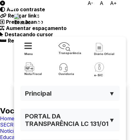
A-
A
A+
Auto contraste
Prefeitura Municipal de
Realçar links
Preto e branco
Macaúbas
Aumentar espaçamento
Destacando cursor
Regua guia
Transparência
Menu
Diário Oficial
Nota Fiscal
Ouvidoria
e-SIC
Principal
▼
Você está navegando em:
PORTAL DA
Home
▼
TRANSPARÊNCIA LC 131/01
SECRETARIA DE EDUCAÇÃO
Notícias
Educação