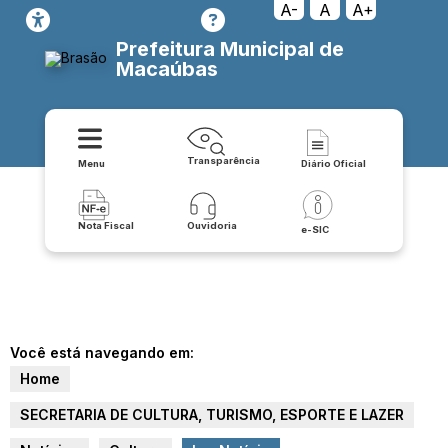
A-
A
A+
Prefeitura Municipal de
Macaúbas
Transparência
Menu
Diário Oficial
Nota Fiscal
Ouvidoria
e-SIC
Você está navegando em:
Home
SECRETARIA DE CULTURA, TURISMO, ESPORTE E LAZER