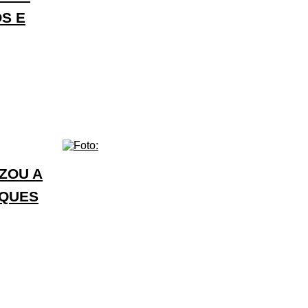
S E
ZOU A
NQUES