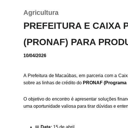
Agricultura
PREFEITURA E CAIXA
Filtrar por todos
Acesso à Informação
(PRONAF) PARA PRO
Cidadão
Empresas
Fotos
10/04/2026
Notícias
Secretarias
Servidor
A Prefeitura de Macaúbas, em parceria com a Caixa
Transparência
sobre as linhas de crédito do
PRONAF (Programa Na
Turistas
Videos
Áudios
O objetivo do encontro é apresentar soluções finan
Fale conosco
uma oportunidade valiosa para tirar dúvidas e ente
Fale conosco
📅
Data:
15 de abril