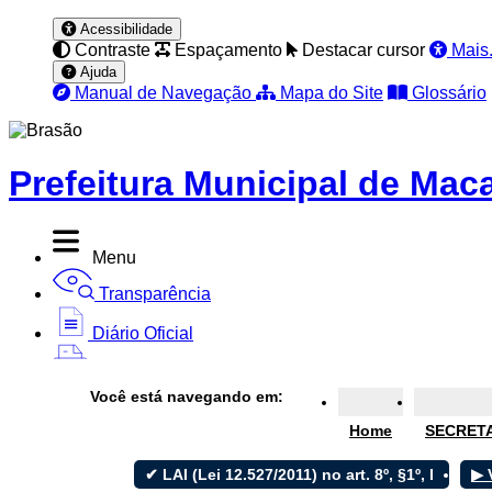
Acessibilidade
Contraste
Espaçamento
Destacar cursor
Mais.
Ajuda
Manual de Navegação
Mapa do Site
Glossário
Prefeitura Municipal de Ma
Menu
Transparência
Diário Oficial
Nota Fiscal
Você está navegando em:
Ouvidoria
Home
SECRETA
e-SIC
✔ LAI (Lei 12.527/2011) no art. 8º, §1º, I
▶ 