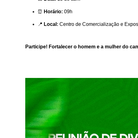
Nome*
⏰
Horário:
09h
Telefone 1*
Telefone 2
📍
Local:
Centro de Comercialização e Expos
E-mail*
Cidade/Estado
Assunto*
Participe! Fortalecer o homem e a mulher do camp
Mensagem*
*Campos obrigatórios
Ao iniciar um contato, você concorda com a
Política de 
...Ou se preferir