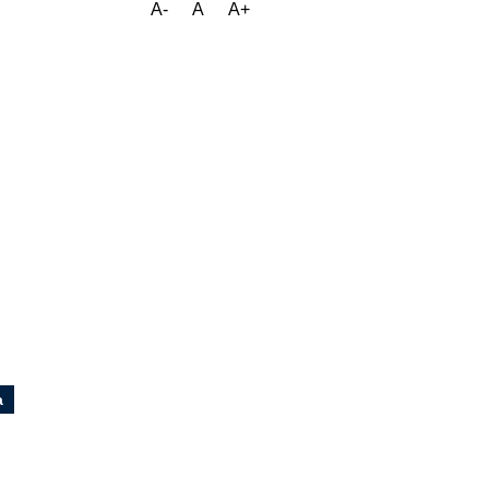
A-
A
A+
a