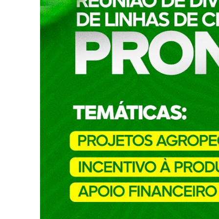
Ligue para nós
(77) 3473-1461 (Em Manutenção)
E-mail
ascom@macaubas.ba.gov.br
Ou seja atendido presencialmente
Segunda a Quinta, das 08:00 às 12:00 e Sex
Rua Dr. Vital Soares, 268, 1º Andar, Centr
Outros meios de contato
e-SIC
Ouvidoria