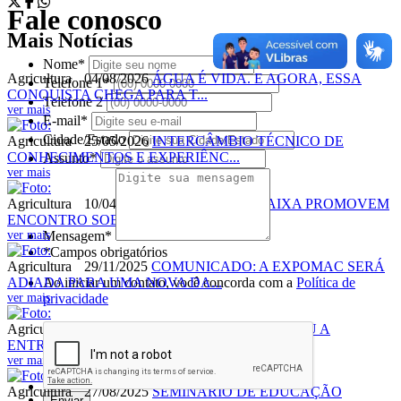
Fale conosco
Mais Notícias
Nome*
Agricultura
04/08/2026
ÁGUA É VIDA. E AGORA, ESSA
Telefone 1*
CONQUISTA CHEGA PARA T...
Telefone 2
ver mais
E-mail*
Cidade/Estado
Agricultura
25/05/2026
INTERCÂMBIO TÉCNICO DE
CONHECIMENTOS E EXPERIÊNC...
Assunto*
ver mais
Agricultura
10/04/2026
PREFEITURA E CAIXA PROMOVEM
ENCONTRO SOBRE CRÉDITO...
ver mais
Mensagem*
*Campos obrigatórios
Agricultura
29/11/2025
COMUNICADO: A EXPOMAC SERÁ
ADIADA PARA UMA NOVA DA...
Ao iniciar um contato, você concorda com a
Política de
ver mais
privacidade
Agricultura
03/09/2025
PREFEITURA REALIZOU A
ENTREGA DE 6 TANQUES DE RESFR...
ver mais
Agricultura
27/08/2025
SEMINÁRIO DE EDUCAÇÃO