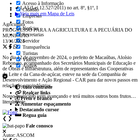
Acesso à Informação
✔ LAI (Lei 12.527/2011) no art. 8º, §1º, I
Cidadão
▶ Veja mais em Mapa de Leis
Empresas
Fotos
Agricultura
Notícias
PROGRESSO PARA A AGRICULTURA E A PECUÁRIA DO
Secretarias
MUNICÍPIO
Servidor
13/11/2024
Transparência
Turistas
No dia 12 de novembro de 2024, o prefeito de Macaúbas, Aloísio
Videos
Rebonato, acompanhado dos Secretários Municipais de Educação e
Áudios
de Obras e Infraestrutura, além de representantes das Cooperativas
do Leite e da Cana-de-açúcar, esteve na sede da Companhia de
Desenvolvimento e Ação Regional - CAR para dar novos passos em
relação às agroindústrias.
Auto contraste
Realçar links
Nosso município vem avançando e terá muitos outros bons frutos…
Preto e branco
literalmente.
Aumentar espaçamento
Destacando cursor
Regua guia
❮
❯
Fale conosco
Autor:
ASCOM