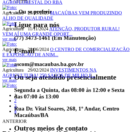
AGROFLORESTAL DO RBA
...Ou se preferir
Agricultura
23/05/2025
MACAÚBAS VEM PRODUZINDO
ALHO DE QUALIDADE
Ligue para nós
Agricultura
11/11/2024
ATENÇÃO, PRODUTOR RURAL!
VEM AÍ UMA GRANDE OPORT...
(77) 3473-1461 (Em Manutenção)
ver mais
Agricultura
28/06/2024
O CENTRO DE COMERCIALIZAÇÃO
E-mail
E EXPOSIÇÃO DE ANIM...
ver mais
ascom@macaubas.ba.gov.br
Agricultura
29/02/2024
INVESTIMENTOS NA
AGRICULTURA! 250 SACOS DE MILHO F...
Ou seja atendido presencialmente
ver mais
Segunda a Quinta, das 08:00 às 12:00 e Sexta
1
das 07:00 às 13:00
2
3
Rua Dr. Vital Soares, 268, 1º Andar, Centro
4
Macaúbas/BA
ANTERIOR
Outros meios de contato