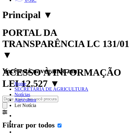
e-SIC
Principal
▼
PORTAL DA
TRANSPARÊNCIA LC 131/01
▼
Você está navegando em:
ACESSO À INFORMAÇÃO
LEI 12.527
▼
Home
SECRETARIA DE AGRICULTURA
Notícias
Agricultura
Ler Notícia
Filtrar por todos