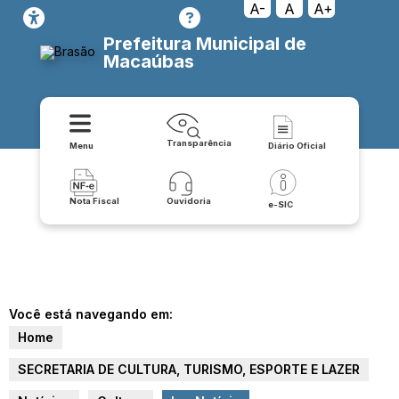
A-
A
A+
Prefeitura Municipal de
Macaúbas
Transparência
Menu
Diário Oficial
Nota Fiscal
Ouvidoria
e-SIC
Você está navegando em:
Home
SECRETARIA DE CULTURA, TURISMO, ESPORTE E LAZER