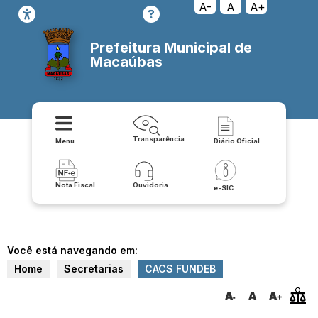
A-
A
A+
Prefeitura Municipal de
Macaúbas
Transparência
Menu
Diário Oficial
Nota Fiscal
Ouvidoria
e-SIC
Você está navegando em:
Home
Secretarias
CACS FUNDEB