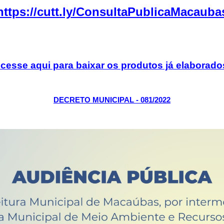
https://cutt.ly/ConsultaPublicaMacauba
cesse aqui para baixar os produtos já elaborado
DECRETO MUNICIPAL - 081/2022