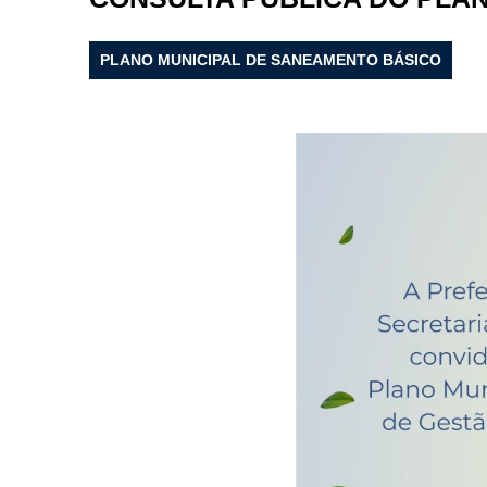
PLANO MUNICIPAL DE SANEAMENTO BÁSICO
Filtrar por todos
Acesso à Informação
Cidadão
Empresas
Fotos
Notícias
Secretarias
Servidor
Transparência
Turistas
Videos
Áudios
Fale conosco
Fale conosco