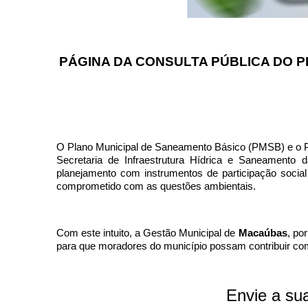
Ligue para nós
(77) 3473-1461 (Em Manutenção)
PÁGINA DA CONSULTA PÚBLICA DO 
E-mail
ascom@macaubas.ba.gov.br
Ou seja atendido presencialmente
O Plano Municipal de Saneamento Básico (PMSB) e o P
Secretaria de Infraestrutura Hídrica e Saneamento
Segunda a Quinta, das 08:00 às 12:00 e Sex
planejamento com instrumentos de participação socia
comprometido com as questões ambientais.
Rua Dr. Vital Soares, 268, 1º Andar, Centr
Outros meios de contato
Com este intuito, a Gestão Municipal de
Macaúbas
, po
para que moradores do município possam contribuir com
e-SIC
Ouvidoria
Envie a sua