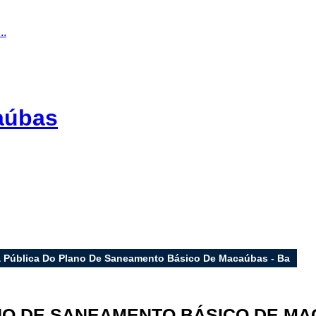
..
caúbas
 Pública Do Plano De Saneamento Básico De Macaúbas - Ba
NO DE SANEAMENTO BÁSICO DE MA