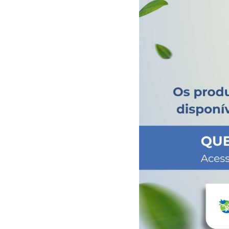
Nome*
Telefone 1*
Telefone 2
E-mail*
Cidade/Estado
Assunto*
Mensagem*
*Campos obrigatórios
Ao iniciar um contato, você concorda com a
Política de 
...Ou se preferir