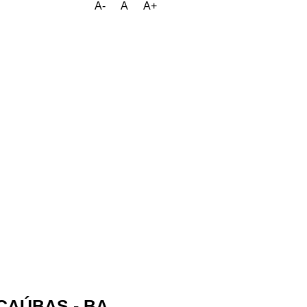
A-
A
A+
CAÚBAS - BA