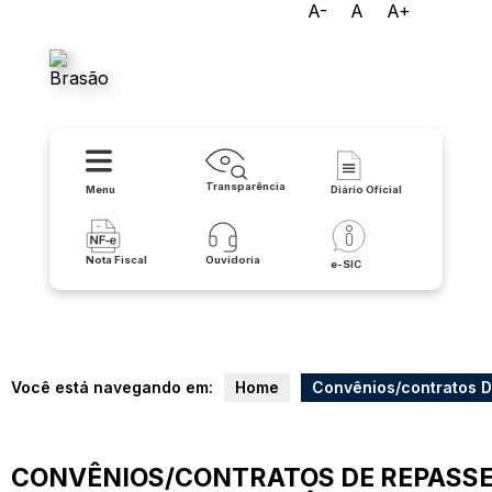
A-
A
A+
Prefeitura Municipal de
Macaúbas
Transparência
Menu
Diário Oficial
Nota Fiscal
Ouvidoria
e-SIC
Você está navegando em:
Home
Convênios/contratos 
CONVÊNIOS/CONTRATOS DE REPASS