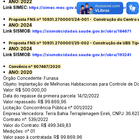
ANO: 2022
Link SIMEC:
https://simec.mec.gov.br/painelObras/dadosobra.php
Proposta FNS nº 10931.2700001/24-001 - Construção do Centro 
ANO: 2024
Link SISMOB:
https://sismobcidadao.saude.gov.br/obra/184671
Proposta FNS nº 10931.2700001/25-002 - Construção de UBS Tipo 
ANO: 2024
Link SISMOB:
https://sismobcidadao.saude.gov.br/obra/193241
Convênio n° 907467/2020
ANO: 2020
Órgão Concedente: Funasa
Objeto: Implantação de Melhorias Habitacionais para Controle de
Valor: R$ 500.000,00
Data do repasse da primeira parcela: 14/12/2022
Valor repassado: R$ 99.869,96
Licitação: Concorrência Pública n° 001/2022
Empresa Vencedora: Terra Bahia Terraplenagem Eireli, CNPJ: 36.62
Contrato n°: 539/2022
Valor do Contrato: R$ 499.349,83
Medições: n° 01
Valor pago à contratada: R$ 99.869,96