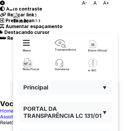
A-
A
A+
Auto contraste
Prefeitura Municipal de
Realçar links
Preto e branco
Macaúbas
Aumentar espaçamento
Destacando cursor
Regua guia
Transparência
Menu
Diário Oficial
Nota Fiscal
Ouvidoria
e-SIC
Principal
▼
Você está navegando em:
PORTAL DA
Home
▼
TRANSPARÊNCIA LC 131/01
Assistência social
Relatórios Anuais da Assistência Social