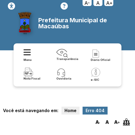
transparencia/compras/contratos_e_aditivos
A-
A
A+
Prefeitura Municipal de
Macaúbas
Transparência
Menu
Diário Oficial
Nota Fiscal
Ouvidoria
e-SIC
Você está navegando em:
Home
Erro 404