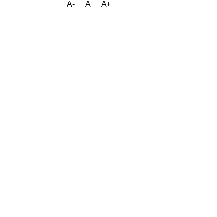
A-
A
A+