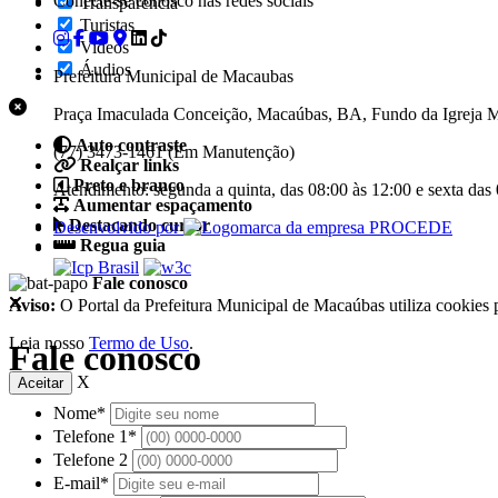
Conecte-se conosco nas redes sociais
Transparência
Turistas
Videos
Áudios
Prefeitura Municipal de Macaubas
Praça Imaculada Conceição, Macaúbas, BA, Fundo da Igreja M
Auto contraste
(77) 3473-1461 (Em Manutenção)
Realçar links
Preto e branco
Atendimento: segunda a quinta, das 08:00 às 12:00 e sexta das
Aumentar espaçamento
Destacando cursor
Desenvolvido por
Regua guia
Fale conosco
Aviso:
O Portal da Prefeitura Municipal de Macaúbas utiliza cookies 
Leia nosso
Termo de Uso
.
Fale conosco
X
Aceitar
Nome*
Telefone 1*
Telefone 2
E-mail*