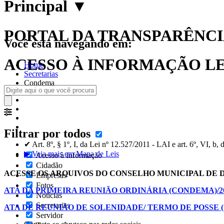
Principal
▼
PORTAL DA TRANSPARÊNCIA
Você está navegando em:
ACESSO À INFORMAÇÃO LEI
Home
Secretarias
Condema
Filtrar por todos
✔ Art. 8º, § 1º, I, da Lei nº 12.527/2011 - LAI e art. 6º, VI, b
▶ Veja mais em Mapa de Leis
Acesso à Informação
Cidadão
ACESSE OS ARQUIVOS DO CONSELHO MUNICIPAL DE 
Empresas
Fotos
ATA DA PRIMEIRA REUNIÃO ORDINÁRIA (CONDEMA)/2
Notícias
Secretarias
ATA DE REUNIÃO DE SOLENIDADE/ TERMO DE POSSE 
Servidor